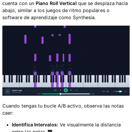
cuenta con un
Piano Roll Vertical
que se desplaza hacia
d
abajo, similar a los juegos de ritmo populares o
software de aprendizaje como Synthesia.
e
o
Cuando tengas tu bucle A/B activo, observa las notas
caer:
Identifica Intervalos:
Ve visualmente la distancia
entre las notas. 🎹