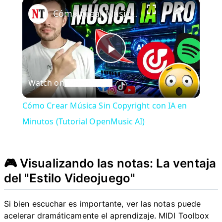
×
Cómo Crear Música Sin Copyright con IA en Minutos (Tutorial OpenMusic AI)
P
Watch on
l
Cómo Crear Música Sin Copyright con IA en
a
Minutos (Tutorial OpenMusic AI)
y
🎮 Visualizando las notas: La ventaja
del "Estilo Videojuego"
V
Si bien escuchar es importante, ver las notas puede
i
acelerar dramáticamente el aprendizaje. MIDI Toolbox