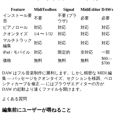
Feature
MidiToolbox
Signal
MidiEditor
DAWs
インストール要
不要 (ブラ
不要
必要
必要
否
ウザ)
ピアノロール
対応
対応
対応
対応
クオンタイズ
1/4 〜 1/32
対応
対応
対応
マルチトラック
対応
対応
対応
対応
編集
iPad / モバイル
対応
限定的
非対応
一部
$60—
価格
無料
無料
無料
$700
DAW はフル音楽制作に勝利します。しかし精密な MIDI 編
集 — パッセージをクオンタイズ、セクションを移調、ベロ
シティカーブを修正 — にはブラウザエディターの方が
DAW の起動より速くファイルを開けます。
よくある質問
編集前にユーザーが尋ねること