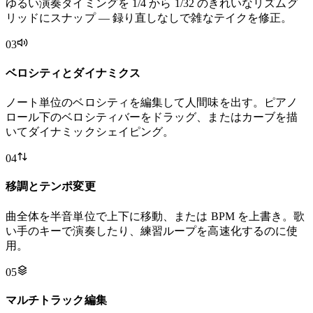
ゆるい演奏タイミングを 1/4 から 1/32 のきれいなリズムグ
リッドにスナップ — 録り直しなしで雑なテイクを修正。
03
ベロシティとダイナミクス
ノート単位のベロシティを編集して人間味を出す。ピアノ
ロール下のベロシティバーをドラッグ、またはカーブを描
いてダイナミックシェイピング。
04
移調とテンポ変更
曲全体を半音単位で上下に移動、または BPM を上書き。歌
い手のキーで演奏したり、練習ループを高速化するのに使
用。
05
マルチトラック編集