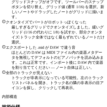
グリッドスナップがオフです。ツールバーのスナップ
ボタンを切り替え、グリッド値 (通常 1/16) を選択。新
しいノートやドラッグしたノートがグリッドに揃いま
す。
クオンタイズでパートがロボットっぽくなった
厳しすぎるグリッドでクオンタイズしました。緩いグ
リッド (1/16 の代わりに 1/8) を試すか、部分クオンタ
イズ:トラック全体ではなく最もずれているノートだけ
選択。
エクスポートした .mid が DAW で違う音
ほとんどの DAW は MIDI ファイル内の楽器メタデー
タを無視してデフォルトのピアノパッチを読み込みま
す。これは正常です。インポート後に DAW 内で楽器
を割り当ててください — ノート自体は正しい。
全部のトラックが見えない
トラックが非表示になっている可能性。左のトラック
リストパネルを開き、トラック名の隣の非表示の目ア
イコンを探し、クリックして再表示。
内部構造
技術仕様