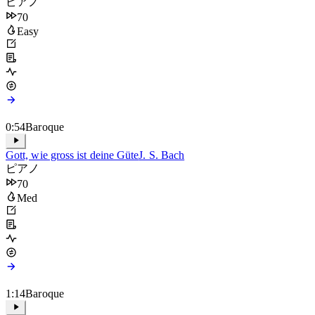
ピアノ
70
Easy
0:54
Baroque
Gott, wie gross ist deine Güte
J. S. Bach
ピアノ
70
Med
1:14
Baroque