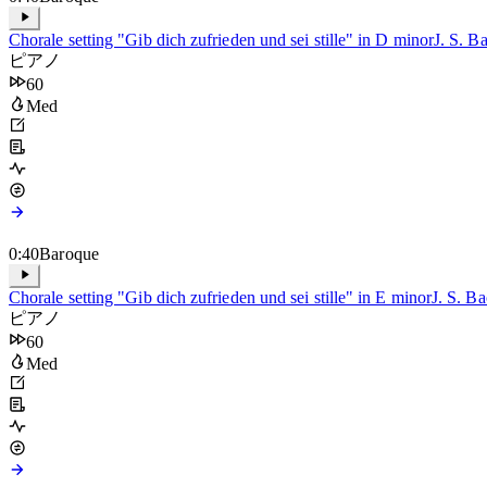
Chorale setting "Gib dich zufrieden und sei stille" in D minor
J. S. B
ピアノ
60
Med
0:40
Baroque
Chorale setting "Gib dich zufrieden und sei stille" in E minor
J. S. B
ピアノ
60
Med