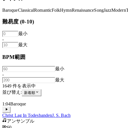
Baroque
Classical
Romantic
Folk
Hymn
Renaissance
Song
Jazz
Modern
難易度 (0-10)
最小
-
最大
BPM範囲
最小
-
最大
1649
件を表示中
並び替え:
新着順
1:04
Baroque
Christ Lag In Todesbanden
J. S. Bach
アンサンブル
60