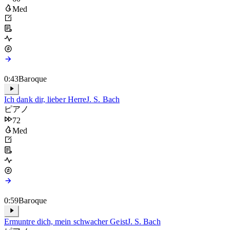
Med
0:43
Baroque
Ich dank dir, lieber Herre
J. S. Bach
ピアノ
72
Med
0:59
Baroque
Ermuntre dich, mein schwacher Geist
J. S. Bach