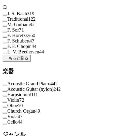
J. S. Bach
319
Traditional
122
M. Giuliani
92
F. Sor
71
F. Horetzky
60
F. Schubert
47
F. F. Chopin
44
L. V. Beethoven
44
+ もっと見る
楽器
Acoustic Grand Piano
442
Acoustic Guitar (nylon)
242
Harpsichord
111
Violin
72
Oboe
50
Church Organ
49
Viola
47
Cello
44
ジャンル