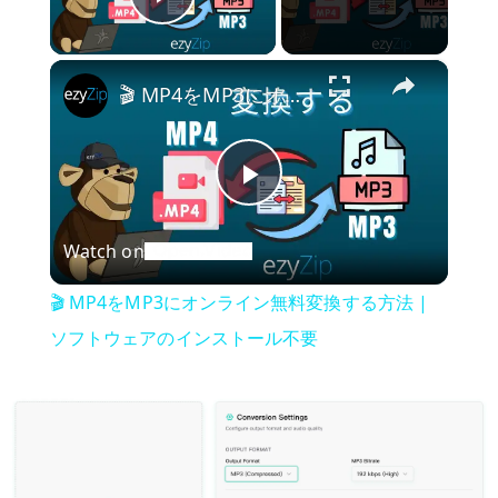
Play Video
×
🎬 MP4をMP3にオンライン無料変換する方法 | ソフトウェアのインストール不要
P
Watch on
l
🎬 MP4をMP3にオンライン無料変換する方法 |
a
ソフトウェアのインストール不要
y
V