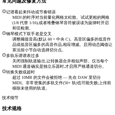
常见问题及修复方法
记谱看起来抖动或节奏错误
MIDI 的时序对当前量化网格太松散。试试更粗的网格
(1/8 代替 1/16),或者堆叠钢琴音符被误读为旋律时开启
和弦检测。
钢琴模式下双手老是交叉
调整阈值音高(默认 60 = 中央 C)。高音区偏多的低音作
品或低音区偏多的高音作品,相应增减。启用动态阈值让
算法按小节自动选择切分点。
多轨乐谱谱表过多
关闭强制轨道输出,让转换器合并相似声部。仅当每个
MIDI 通道确实是独立乐器时,才启用严格通道切分。
转换失败或超时
超过 10MB 的文件会被拒绝 — 先在 DAW 里切分
MIDI。非常密集的多轨文件(50+ 轨)也可能失败;上传前
移除未使用的轨道。
技术细节
技术规格