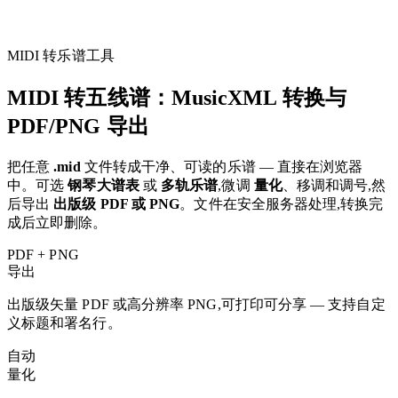
MIDI 转乐谱工具
MIDI 转五线谱：MusicXML 转换与
PDF/PNG 导出
把任意
.mid
文件转成干净、可读的乐谱 — 直接在浏览器
中。可选
钢琴大谱表
或
多轨乐谱
,微调
量化
、移调和调号,然
后导出
出版级 PDF 或 PNG
。文件在安全服务器处理,转换完
成后立即删除。
PDF + PNG
导出
出版级矢量 PDF 或高分辨率 PNG,可打印可分享 — 支持自定
义标题和署名行。
自动
量化