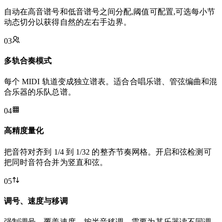
自动在高音谱号和低音谱号之间分配,阈值可配置,可选每小节
动态切分以获得自然的左右手边界。
03
多轨合奏模式
每个 MIDI 轨道变成独立谱表。适合合唱乐谱、管弦编曲和混
合乐器的乐队总谱。
04
高精度量化
把音符对齐到 1/4 到 1/32 的整齐节奏网格。开启和弦检测可
把同时音符合并为竖直和弦。
05
调号、速度与移调
强制调号、覆盖速度、按半音移调。需要为某乐器读不同调