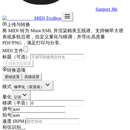
Support Me
MIDI Toolbox
上传与转换
将 MIDI 转为 MusicXML 并渲染精美五线谱。支持钢琴大谱
表或多轨总谱，自定义量化与移调，并导出高质量
PDF/PNG，满足打印与分享。
MIDI 文件
标题（可选）
转换为五线谱
转换选项
基础设置
高级设置
模式
钢琴化（双谱表）
量化
1/16
移调（半音）
调号
拍号
速度 (BPM)
和弦识别