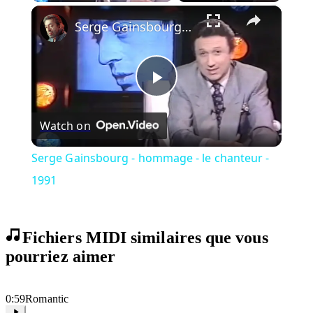
Play Video
×
Serge Gainsbourg - hommage - le chanteur - 1991
Play
Watch on
Video
Serge Gainsbourg - hommage - le chanteur -
1991
Fichiers MIDI similaires que vous
pourriez aimer