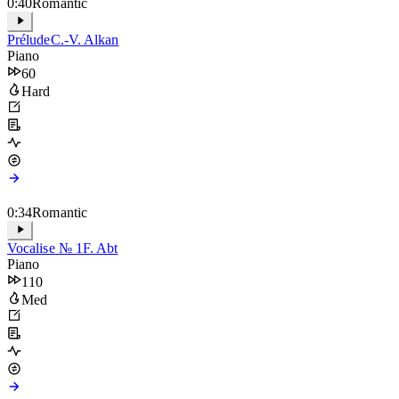
0:40
Romantic
Prélude
C.-V. Alkan
Piano
60
Hard
0:34
Romantic
Vocalise № 1
F. Abt
Piano
110
Med