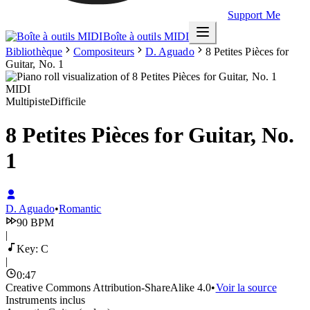
Support Me
Boîte à outils MIDI
Bibliothèque
Compositeurs
D. Aguado
8 Petites Pièces for
Guitar, No. 1
Multipiste
Difficile
8 Petites Pièces for Guitar, No.
1
D. Aguado
•
Romantic
90
BPM
|
Key:
C
|
0
:
47
Creative Commons Attribution-ShareAlike 4.0
•
Voir la source
Instruments inclus