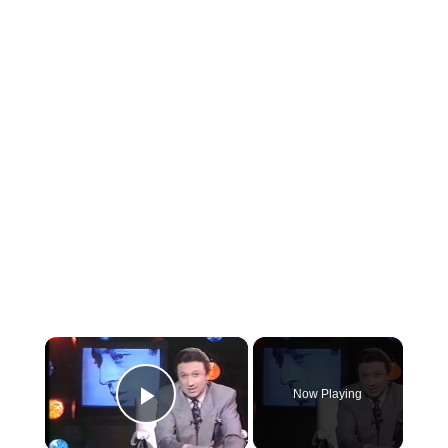
×
Now Playing