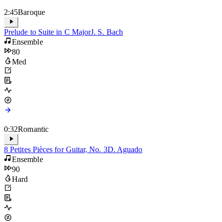
2:45
Baroque
Prelude to Suite in C Major
J. S. Bach
Ensemble
80
Med
0:32
Romantic
8 Petites Pièces for Guitar, No. 3
D. Aguado
Ensemble
90
Hard