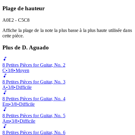
Basé sur les notes par seconde (NPS). Un NPS plus élevé indique
un jeu plus rapide et une difficulté technique plus grande.
Plage de hauteur
A0
E2 - C5
C8
Affiche la plage de la note la plus basse à la plus haute utilisée dans
cette pièce.
Plus de D. Aguado
8 Petites Pièces for Guitar, No. 2
C
•
3/8
•
Moyen
8 Petites Pièces for Guitar, No. 3
A
•
3/8
•
Difficile
8 Petites Pièces for Guitar, No. 4
Em
•
3/8
•
Difficile
8 Petites Pièces for Guitar, No. 5
Am
•
3/8
•
Difficile