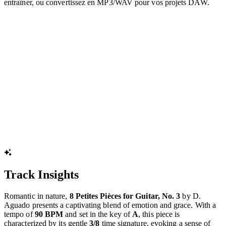
Libérez votre créativité : visualisez les notes dans notre Piano
Roll, générez instantanément des partitions PDF pour vous
entraîner, ou convertissez en MP3/WAV pour vos projets DAW.
Track Insights
Romantic in nature,
8 Petites Pièces for Guitar, No. 3
by D.
Aguado presents a captivating blend of emotion and grace. With a