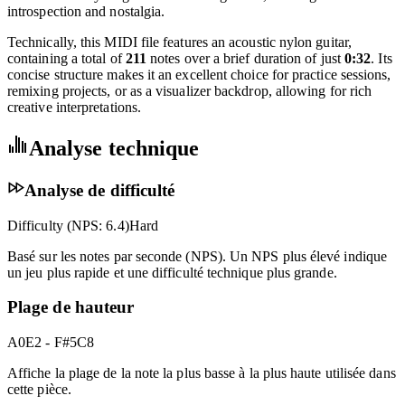
tempo of
90 BPM
and set in the key of
A
, this piece is
characterized by its gentle
3/8
time signature, evoking a sense of
introspection and nostalgia.
Technically, this MIDI file features an acoustic nylon guitar,
containing a total of
211
notes over a brief duration of just
0:32
. Its
concise structure makes it an excellent choice for practice sessions,
remixing projects, or as a visualizer backdrop, allowing for rich
creative interpretations.
Analyse technique
Analyse de difficulté
Difficulty (NPS:
6.4
)
Hard
Basé sur les notes par seconde (NPS). Un NPS plus élevé indique
un jeu plus rapide et une difficulté technique plus grande.
Plage de hauteur
A0
E2 - F#5
C8