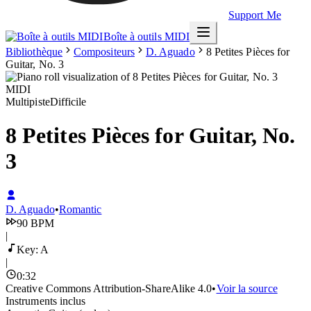
Support Me
Boîte à outils MIDI
Bibliothèque
Compositeurs
D. Aguado
8 Petites Pièces for
Guitar, No. 3
Multipiste
Difficile
8 Petites Pièces for Guitar, No.
3
D. Aguado
•
Romantic
90
BPM
|
Key:
A
|
0
:
32
Creative Commons Attribution-ShareAlike 4.0
•
Voir la source
Instruments inclus