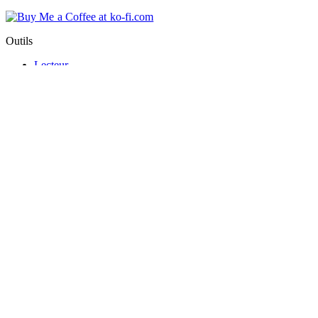
Outils
Lecteur
Éditeur
Convertisseur
Partition
Visualiseur
Analyseur
Générateur
Ressources
Bibliothèque
Ressources producteurs
Blog
© 2025 • Boîte à outils MIDI
Politique de confidentialité
Conditions d'utilisation
Contactez-nous