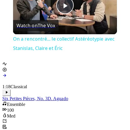
Play
Watch on
The Vox
Video
On a rencontré... le collectif Astéréotypie avec
Stanislas, Claire et Éric
1:18
Classical
Six Petites Pièces, No. 3
D. Aguado
Ensemble
100
Med