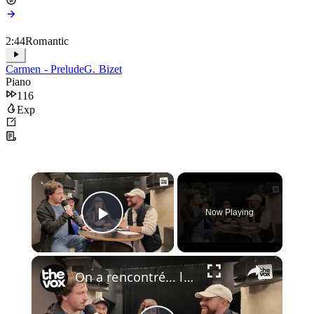
2:44
Romantic
Carmen - Prelude
G. Bizet
Piano
116
Exp
×
Now Playing
Play Video
×
On a rencontré... le collectif Astéréotypie avec Stanislas, Claire et Éric