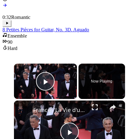
0:32
Romantic
8 Petites Pièces for Guitar, No. 3
D. Aguado
Ensemble
90
Hard
×
Now Playing
Play Video
×
France: 'La Vie d'une femme' premieres at 79th Cannes Film Festival.