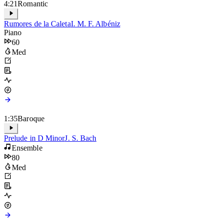
4:21
Romantic
Rumores de la Caleta
I. M. F. Albéniz
Piano
60
Med
1:35
Baroque
Prelude in D Minor
J. S. Bach
Ensemble
80
Med