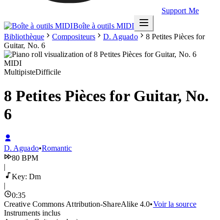
Support Me
Boîte à outils MIDI
Bibliothèque
Compositeurs
D. Aguado
8 Petites Pièces for
Guitar, No. 6
Multipiste
Difficile
8 Petites Pièces for Guitar, No.
6
D. Aguado
•
Romantic
80
BPM
|
Key:
Dm
|
0
:
35
Creative Commons Attribution-ShareAlike 4.0
•
Voir la source
Instruments inclus