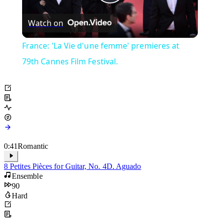
Play
Watch on
Video
France: 'La Vie d'une femme' premieres at
79th Cannes Film Festival.
0:41
Romantic
8 Petites Pièces for Guitar, No. 4
D. Aguado
Ensemble
90
Hard