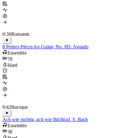
Med
0:36
Romantic
8 Petites Pièces for Guitar, No. 8
D. Aguado
Ensemble
78
Hard
0:42
Baroque
Ach wie nichtig, ach wie flüchtig
J. S. Bach
Ensemble