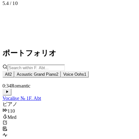
5.4 / 10
ポートフォリオ
All
2
Acoustic Grand Piano
2
Voice Oohs
1
0:34
Romantic
Vocalise № 1
F. Abt
ピアノ
110
Med