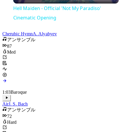
Watch on
Video
Hell Maiden - Official 'Not My Paradiso'
Cinematic Opening
Cherubic Hymn
A. Alyabyev
アンサンブル
87
Med
1:03
Baroque
Air
J. S. Bach
アンサンブル
72