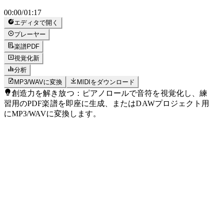
00:00
/
01:17
エディタで開く
プレーヤー
楽譜
PDF
視覚化
新
分析
MP3/WAVに変換
MIDIをダウンロード
創造力を解き放つ：ピアノロールで音符を視覚化し、練
習用のPDF楽譜を即座に生成、またはDAWプロジェクト用
にMP3/WAVに変換します。