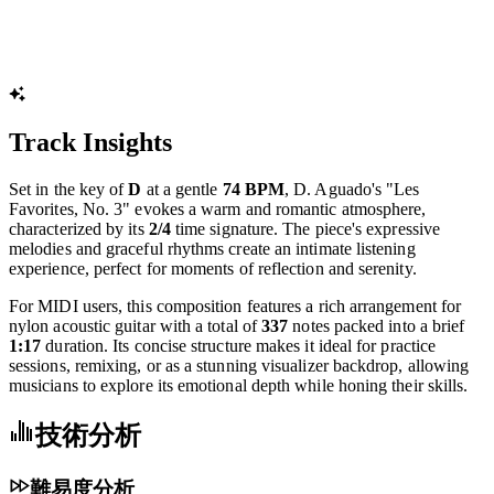
Track Insights
Set in the key of
D
at a gentle
74 BPM
, D. Aguado's "Les
Favorites, No. 3" evokes a warm and romantic atmosphere,
characterized by its
2/4
time signature. The piece's expressive
melodies and graceful rhythms create an intimate listening
experience, perfect for moments of reflection and serenity.
For MIDI users, this composition features a rich arrangement for
nylon acoustic guitar with a total of
337
notes packed into a brief
1:17
duration. Its concise structure makes it ideal for practice
sessions, remixing, or as a stunning visualizer backdrop, allowing
musicians to explore its emotional depth while honing their skills.
技術分析