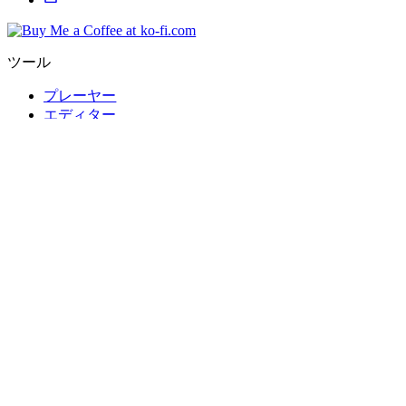
ツール
プレーヤー
エディター
コンバーター
スコア
ビジュアライザー
アナライザー
ジェネレーター
リソース
ライブラリ
制作リソース
ドキュメント
© 2025 • MIDI Toolbox