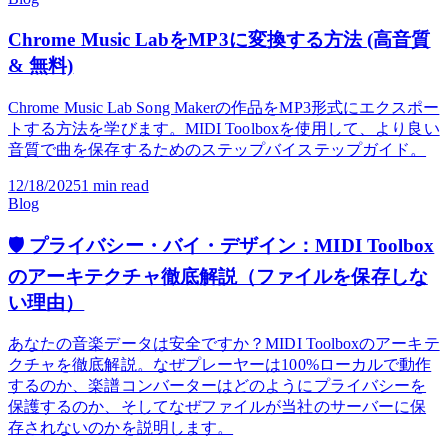
1/13/2026
2
min read
Blog
Chrome Music LabをMP3に変換する方法 (高音質
& 無料)
Chrome Music Lab Song Makerの作品をMP3形式にエクスポー
トする方法を学びます。MIDI Toolboxを使用して、より良い
音質で曲を保存するためのステップバイステップガイド。
12/18/2025
1
min read
Blog
🛡️ プライバシー・バイ・デザイン：MIDI Toolbox
のアーキテクチャ徹底解説（ファイルを保存しな
い理由）
あなたの音楽データは安全ですか？MIDI Toolboxのアーキテ
クチャを徹底解説。なぜプレーヤーは100%ローカルで動作
するのか、楽譜コンバーターはどのようにプライバシーを
保護するのか、そしてなぜファイルが当社のサーバーに保