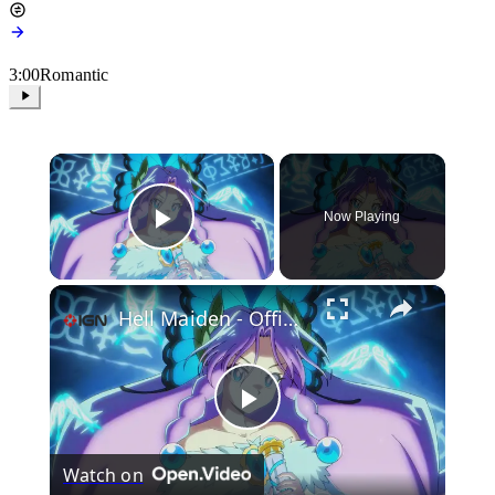
3:00
Romantic
×
Now Playing
Play Video
×
Hell Maiden - Official 'Not My Paradiso' Cinematic Opening
Play