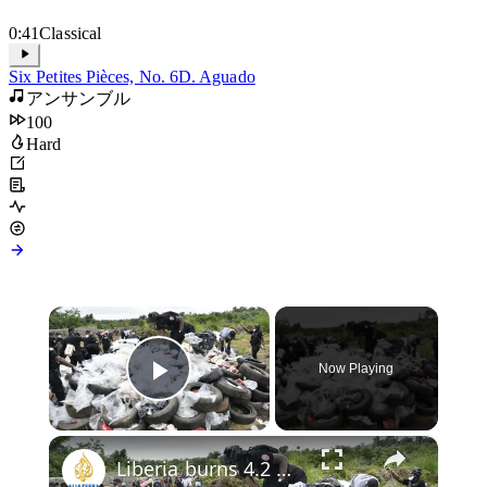
ル
0:41
Classical
Six Petites Pièces, No. 6
D. Aguado
アンサンブル
100
Hard
×
Now Playing
Play Video