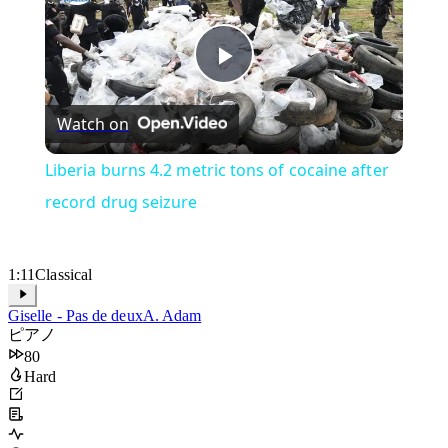
×
Liberia burns 4.2 metric tons of cocaine after record drug seizure
Play
Watch on
Video
Liberia burns 4.2 metric tons of cocaine after
record drug seizure
1:11
Classical
Giselle - Pas de deux
A. Adam
ピアノ
80
Hard