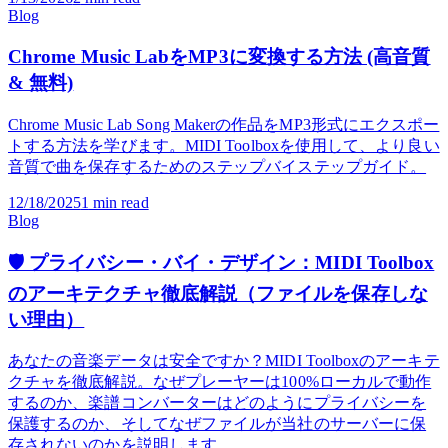
ーし、ブラウザやDAWでの使用方法を解説します。
1/13/2026
2
min read
Blog
Chrome Music LabをMP3に変換する方法 (高音質
& 無料)
Chrome Music Lab Song Makerの作品をMP3形式にエクスポー
トする方法を学びます。MIDI Toolboxを使用して、より良い
音質で曲を保存するためのステップバイステップガイド。
12/18/2025
1
min read
Blog
🛡️ プライバシー・バイ・デザイン：MIDI Toolbox
のアーキテクチャ徹底解説（ファイルを保存しな
い理由）
あなたの音楽データは安全ですか？MIDI Toolboxのアーキテ
クチャを徹底解説。なぜプレーヤーは100%ローカルで動作
するのか、楽譜コンバーターはどのようにプライバシーを