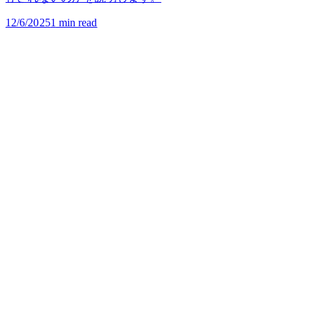
保護するのか、そしてなぜファイルが当社のサーバーに保
存されないのかを説明します。
12/6/2025
1
min read