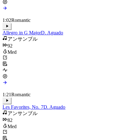
1:02
Romantic
Allegro in G Major
D. Aguado
アンサンブル
92
Med
1:21
Romantic
Les Favorites, No. 7
D. Aguado
アンサンブル
82
Med