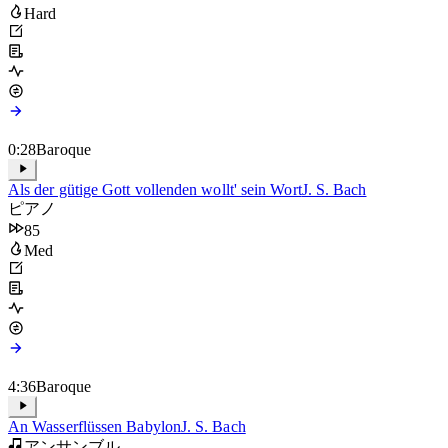
アンサンブル
64
Hard
0:28
Baroque
Als der gütige Gott vollenden wollt' sein Wort
J. S. Bach
ピアノ
85
Med
4:36
Baroque