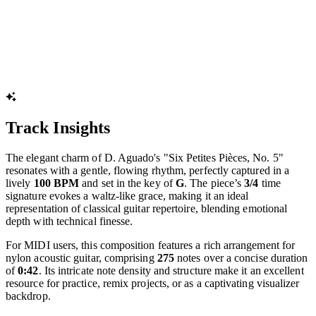
Track Insights
The elegant charm of D. Aguado's "Six Petites Pièces, No. 5"
resonates with a gentle, flowing rhythm, perfectly captured in a
lively
100 BPM
and set in the key of
G
. The piece’s
3/4
time
signature evokes a waltz-like grace, making it an ideal
representation of classical guitar repertoire, blending emotional
depth with technical finesse.
For MIDI users, this composition features a rich arrangement for
nylon acoustic guitar, comprising
275
notes over a concise duration
of
0:42
. Its intricate note density and structure make it an excellent
resource for practice, remix projects, or as a captivating visualizer