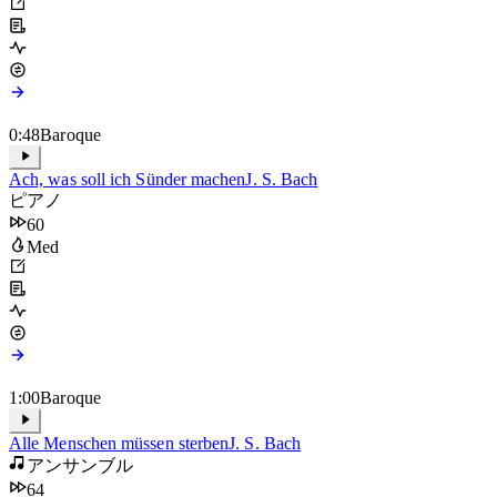
90
Med
0:48
Baroque
Ach, was soll ich Sünder machen
J. S. Bach
ピアノ
60
Med
1:00
Baroque
Alle Menschen müssen sterben
J. S. Bach