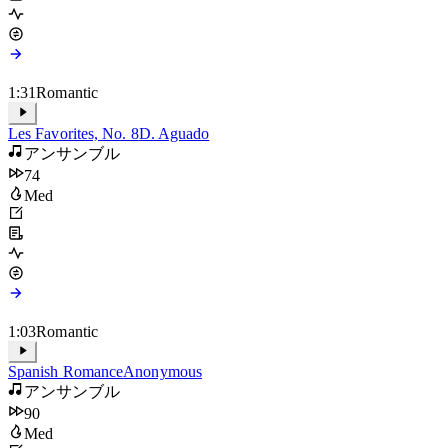
1:31
Romantic
Les Favorites, No. 8
D. Aguado
アンサンブル
74
Med
1:03
Romantic
Spanish Romance
Anonymous
アンサンブル